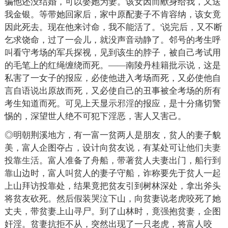
骗他还没结婚，可以娶她为妻。该女因而献身给我，又送
我金银。等带她回家后，家中原配妻子不肯容纳，该女竟
因此死去。现在他来讨命，我不能活了。'说完后，又不断
乞求饶命，过了一会儿，就没声音动静了。邻号的考生呼
叫看守考场的军兵探视，见到该生的脖子，被自己考试用
的毛笔上的红绳缠绕而死。——南陵丹桂籍批示说，这是
私害了一女子的报应，必使他进入考场而死，又必使他自
言自语说出原故而死，又必使自己的丑事被全考场的所有
考生知道而死。可见上天显示
邪淫
的报应，是十分痛切警
惕的，深望世人绝不可犯下淫恶，害人又害己。
◎明朝荆溪地方，有一富一贫两人是朋友，贫人的妻子貌
美，富人企图夺占，设计向贫友说，有某处可让他们
夫妻
投靠
生活
。富人准备了舟船，带著贫人夫妻出门，船行到
靠山边时，富人叫贫人的妻子守船，诈称要先于贫人一起
上山拜访投靠处，结果竟把贫友引到树林深处，拿出斧头
将贫友砍死。然后假装哭泣下山，向贫妻说老虎咬死了她
丈夫，带贫妻上山寻尸。到了山林时，竟强抱贫妻，企图
奸淫。贫妻抗拒不从，突然出现了一只老虎，将富人咬