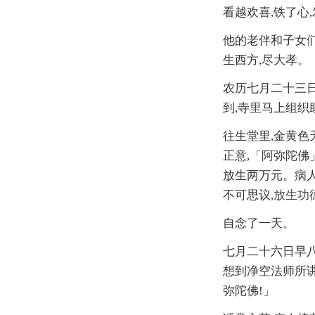
看越欢喜,铁了心
他的老伴和子女们
生西方,尽大孝。
农历七月二十三日
到,寺里马上组织
往生堂里,金黄色
正意,「阿弥陀佛
放生两万元。病人
不可思议,
放生功
自念了一天。
七月二十六日早八
想到净空法师所讲
弥陀佛!」