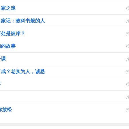
出家之迷
出家记：教科书般的人
何处是彼岸？
施的故事
一课
有成？老实为人，诚恳
喜
你放松