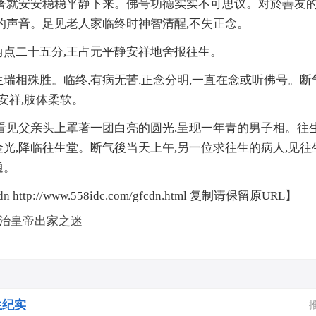
著就安安稳稳平静下来。
佛号
功德实实不可思议。对於善友的
的声音。足见老人家临终时神智清醒,不失
正念
。
两点二十五分,王占元平静安祥地舍报往生。
瑞相殊胜。临终,有病无苦,正念分明,一直在念或听佛号。
容安祥,肢体柔软。
看见父亲头上罩著一团白亮的圆光,呈现一年青的男子相。往
光,降临往生堂。断气後当天上午,另一位求往生的病人,见
通。
dn
http://www.558idc.com/gfcdn.html 复制请保留原URL】
治皇帝出家之迷
生纪实