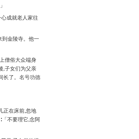
」
一心成就老人家往
来到金陵寺。他一
席上僧俗大众端身
後,子女们为父亲
间长了。
名号
功德
儿正在床前,忽地
∶「不要理它,念阿