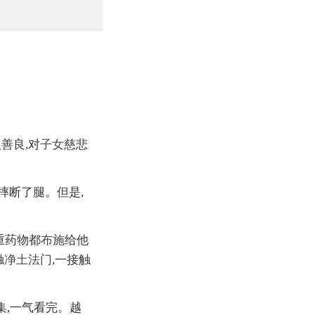
善良,对
子女
慈悲
摔断了腿。但是,
重药物都
布施
给他
触
净土
法门
,一接触
集,一气看完。越