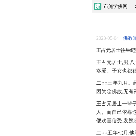
布施学佛网
2023-05-04
佛教
王占元居士往生纪
王占元居士,男,
疼爱。子女也都
二○○三年九月。
因为
念佛
故,无有
王占元居士一辈子
人。而自己依靠
便
欢喜
信受,
发愿
二○○五年七月,