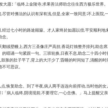
,发大愿∶「临终上金陵寺,求果
善法
师
助念
往生西方极乐世界。
,尽管对佛法的认识有深有浅,但是,全家一致同意∶不上医院,
,经过七小时的路途颠簸。才人家终於如愿以偿,平安顺利地
助念。
天鹅绒壁幔上,西方三圣像庄严高挂,香花灯烛整齐排列,助念
」的唱诵一句紧跟一句。三班轮换,日夜不息,助念二十四小时
鼓胀的肚子平了,背上的大汗少了,昏睡的时间短了,清醒的时
德
不可思议。
点,恢复助念。到了半夜,病人两手连连向前挥动,当时他的女
∶「病人临终,阴境现前,不要理它,一心念佛。」马上提醒父亲