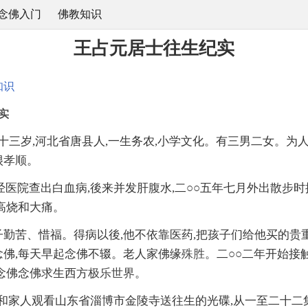
念佛入门
佛教知识
王占元居士往生纪实
知识
实
八十三岁,河北省唐县人,一生务农,小学文化。有三男二女。为人
很
孝顺
。
经医院查出白血病,後来并发肝腹水,二○○五年七月外出散步时
高烧和大痛。
勤苦、惜福。得病以後,他不依靠医药,把孩子们给他买的贵
念佛,每天早起念佛不辍。老人家佛缘
殊胜
。二○○二年开始接
念佛念佛求生西方
极乐世界
。
他和家人观看山东省淄博市金陵寺送往生的光碟,从一至二十二