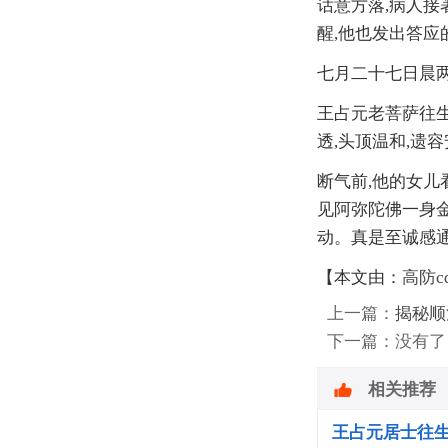
话意方落,病人接
醒,他也发出答应
七月二十七日晨
王占元老菩萨往生
透,头顶温和,遗
断气前,他的女儿
见阿弥陀佛一身金
动。真是至诚感
【本文由：
高防c
上一篇：
揭秘顺
下一篇：没有了
相关推荐
王占元居士往