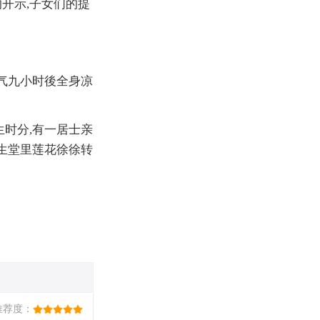
开示,子女们的提
断气九小时後全身凉
生时分,有一居士亲
往生堂里莲花徐徐转
推荐度：