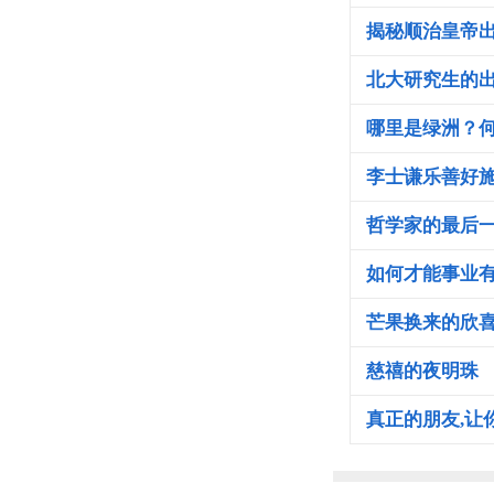
揭秘顺治皇帝
北大研究生的
哪里是绿洲？
李士谦乐善好
哲学家的最后
如何才能事业
芒果换来的欣
慈禧的夜明珠
真正的朋友,让