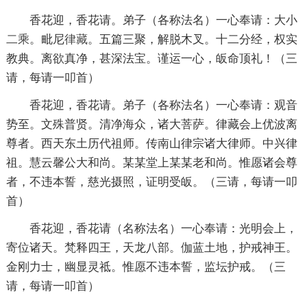
香花迎，香花请。弟子（各称法名）一心奉请：大小
二乘
。毗尼
律藏
。五篇三聚，解脱木叉。十二分经，权实
教典。离欲真净，甚深法宝。谨运一心，皈命顶礼！（三
请，每请一叩首）
香花迎，香花请。弟子（各称法名）一心奉请：观音
势至。文殊普贤。清净海众，诸大菩萨。律藏会上优波离
尊者。西天东土历代祖师。传南山律宗诸大律师。中兴律
祖。慧云馨公大和尚。某某堂上某某老和尚。惟愿诸会尊
者，不违本誓，慈光摄照，证明受皈。（三请，每请一叩
首）
香花迎，香花请（名称法名）一心奉请：光明会上，
寄位诸天。梵释四王，天龙八部。伽蓝土地，护戒神王。
金刚力士，幽显灵祗。惟愿不违本誓，监坛护戒。（三
请，每请一叩首）