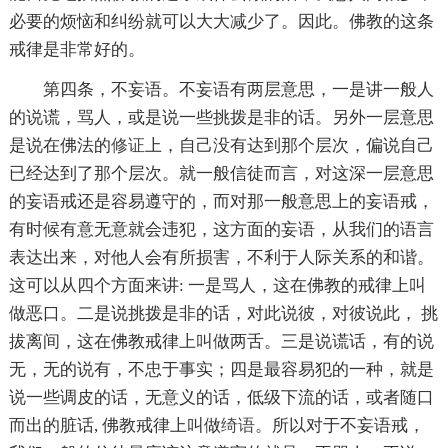
必要的烦恼和纠纷就可以大大减少了。因此。佛教的这条
戒律是非常好的。
第四条，不妄语。不妄语有两层意思，一是讲一般人
的说谎，骂人，或是说一些挑拨是非的话。另外一层意思
是说在佛法的
修证
上，自己没有达到那个层次，偏说自己
已经达到了那个层次。就一般信徒而言，对这深一层意思
的妄语戒还是容易遵守的，而对那一般意思上的妄语戒，
有时候有意无意就会违犯，这方面的妄语，从我们的语言
表达出来，对他人会有所损害，不利于人际关系的和谐。
这可以从四个方面来讲: 一是骂人，这在佛教的戒律上叫
做恶口。二是说挑拨是非的话，对此说彼，对彼说此， 挑
拔离间，这在佛教戒律上叫做两舌。三是说谎话，有的说
无，无的说有，不忠于事实；四是最容易犯的一种，就是
说一些调皮的话，无意义的话，低级下流的话，或者随口
而出的脏话, 佛教戒律上叫做
绮语
。所以对于不妄语戒，