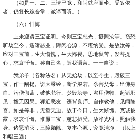
（如是一、二、三请已竟，和尚就座而坐。受皈依
者，仍复长跪合掌，诚谛而听。）
（六）忏悔
上来迎请三宝证明。今则三宝慈光，摄照汝等。窃恐
旷劫至今，造诸
恶业
，障闭心源，不堪纳受。是故汝等，
应对三宝前，生大惭愧，生大怖畏。思
地狱
苦，发
菩提
心
，求哀忏悔。称自己名，随我语言。一一自说：
我弟子（各称法名）从无始劫，以至今生，毁破三
宝，作一阐提。谤大乘经，断学
般若
。杀害父母，出
佛身
血。污
僧伽
蓝，破他
梵行
。焚毁塔寺，盗用僧物。起诸
邪
见
，拨无因果。狎近恶友，违背良师。自作教他，见闻
随
喜
。如是等罪，无量无边。故于今日，生大惭愧。克诚披
露，求哀忏悔。惟愿三宝，慈悲
摄受
。放净光明，照触我
身。诸恶消灭，
三障
蠲除。复本心源，究竟清净。（以上
和唱三遍）