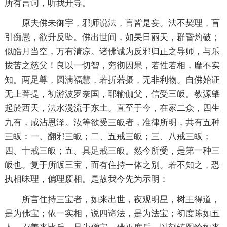
所有言词，听我开导。
原夫佛未御宇，邪师
说法
，言皆是妄。法不契理，盲
引痴愚，欲升反坠。佛
出世间
，如杲日丽天，群昏灼破；
似皓月当空，万有清凉。诸佛诚为反邪归正之导师，与乐
拔苦之慈父！良以一切智，穷彻
因果
，若性若相，靡不实
知。两足尊，
圆满
福慧
，若折若摄，无非利物。自佛始证
无上
菩提
，初游波罗奈国，耶输伽父，信受三皈。教源肇
起於西天，法水漫流于东土。直至于今，在家二众，四生
九有，咸沾恩泽。汝等欲受三皈者，准律所明，共有五种
三皈：一、翻邪三皈；二、五戒三皈；三、八戒三皈；
四、
十戒
三皈；五、
具足
戒三皈。然今所受，是第一种三
皈也。复于所皈三宝，而有住持一体之别。若不知之，恐
执相昧理，偏理废相。是故我今先为示明：
所言住持三宝者，如来出世，夜观明星，树王得道，
是为佛宝；依一
实相
，说
四谛
法，是为法宝；初度陈如五