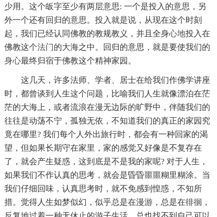
少用。这个皈字至少有两层意思: 一个是投入的意思，另
外一个还有回归的意思。投入就是说，从现在这个时刻
起，我们已经认同佛教的教规教义，并且全身
心地
投入在
佛教这个
法门
的大海之中。回归的意思，就是要使我们的
身心
最终归宿于佛教这个精神家园。
这几天，许多法师、学者、居士在给我们作佛学讲座
时，都曾谈到人生这个问题，比喻我们人生就像漂泊在茫
茫的大海上，或者流浪在漫无边际的旷野中，伴随我们的
往往是动荡不宁，孤独无依，不知道我们的真正的家园究
竟在哪里? 我们每个人外出旅行时，都会有一种回家的渴
望，但如果长期守在家里，家的感觉又好像是不复存在
了，就会产生疑惑，这到底是不是我的家呢? 对于人生，
如果我们不作认真的思考，就会是昏昏噩噩糊里糊涂。当
我们仔细回味，认真思考时，就不免感到惶惑，不知所
措。觉得人生如梦似幻，似乎总是在漫游，总是在徘徊，
反复地过着一种无休止的游子生活，总也找不到自己可以