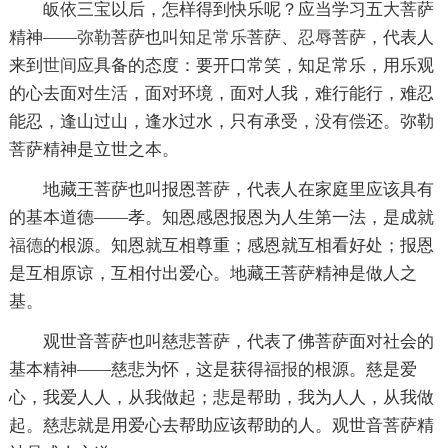
皈依三宝以后，怎样得到快乐呢？应当学习五大菩萨
精神——
弥勒
菩萨也叫
知足常乐
菩萨、
忍辱
菩萨，代表人
来到
世间
应具备的态度：要开口常笑，知足常乐，用乐观
的心去面对
生活
，面对环境，面对人我，难行能行，难忍
能忍，逢山过山，逢水过水，只有承受，没有偿还。弥勒
菩萨精神是立世之本。
地藏王菩萨也叫报恩菩萨，代表人在家庭里应该具有
的基本道德——孝。知恩感恩报恩为人生第一法，是成就
福德
的根源。知恩就互相尊重；感恩就互相看好处；报恩
是互相原谅，互相付出爱心。地藏王菩萨精神是做人之
基。
观世音菩萨也叫慈悲菩萨，代表了佛菩萨面对社会的
基本精神——慈悲为怀，这是获得
福报
的根源。慈是爱
心，我爱人人，从我做起；悲是帮助，我为人人，从我做
起。慈悲就是用爱心去帮助应该帮助的人。观世音菩萨精