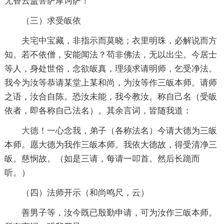
无香云盖菩萨摩诃萨！
（三）求受皈依
夫宅中宝藏，非指示而莫晓；衣里明珠，必解说而方
知。若不依僧，安能闻法？苟非佛法，无以出尘。今居士
等人，身处世俗，念欲皈真，理须求请明师，乞受净法。
我今为汝等恭请某堂上某和尚，为汝等作三皈本师。请师
之语，汝合自陈。恐汝未能，我今教汝。称自己名（受皈
依者，即各称自己法名）。其余言词，皆随我道：
大德
！一心念我，弟子（各称法名）今请大德为三皈
本师。愿大德为我作三皈本师。我依大德故，得受清净三
皈。慈悯故。（如是三请，每请一叩首。然后长跪而
听。）
（四）法师开示（和尚鸣尺，云）
善男子等，汝今既已殷勤申请，可为汝作三皈本师。