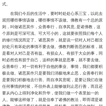
式。
在我们今后的生活中，要时时处处心系三宝，以此去
观照
哪些事情该做，哪些事情不该做。佛教有一个总的原
则，叫做
诸恶莫作
，众善奉行，自净其意, 是
诸佛
教，这
个原则是可深可浅、可大可小的，这就要依照我们每个人
的
修行
情况而定了。诸恶莫作，就是说一切对人对己都没
好处只有坏处的事情不要去做。佛教判断
善恶
的标准，就
是看对人对己是否有益。有损众人、有损于大众的事，同
时必然也有损于自己，这样的事就是恶事，就不要去做。
众善奉行，对一切有利于自他的事业、事情，我们都要积
极去做。诸恶莫作只是要我们消极地来止恶，众善奉行则
是要我们积极地去
行善
。而自净其意呢，是要让我们在做
任何事情的时候，不但外表上能够做到止
恶行
善，而且还
要从内心上得到净化和升华，使我们做一个表里如一的
人。能够这样做了，就是信奉了诸佛的教法，即而谓是诸