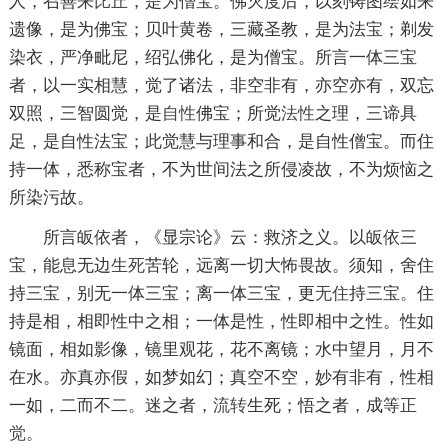
人，召善来
比丘
，是为僧宝。佛灭度后，以刻铸图绘如来
遗像，是为佛宝；贝叶黄卷，三藏圣教，是为法宝；剃发
染衣，严净毗尼，绍弘佛化，是为僧宝。所言一体三宝
者，以一实相慧，觉了诸法，非空非有，亦空亦有，双忘
双照，三智圆觉，是
自性
佛宝；所觉
法性
之理，三谛具
足，是自性法宝；此觉慧与理事和合，是自性僧宝。而住
持一体，悉称宝者，不为世间法之所侵凌故，不为烦恼之
所染污故。
所言皈依者，《显宗论》云：救济之义。以皈依三
宝，能息无边
生死
苦轮，远离一切大怖畏故。须知，舍住
持三宝，别无一体三宝；离一体三宝，更
无住
持三宝。住
持是相，相即性中之相；一体是性，性即相中之性。性如
镜面，相如影像，镜里观花，花不离镜；水中望月，月不
在水。亦真亦假，如梦如幻；真空不空，妙有非有，性相
一如，二而不二。迷之者，
流转
生死；悟之者，成等
正
觉
。