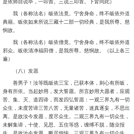
是依师自说毕，一叩首。三说三叩首。下皆同此）
我（各称法名）皈依法竟。宁舍身命，终不皈依
外道
典籍。皈依如来所说三藏十二部一切经典，是我所尊。慈
悯故。
我（各称法名）皈依僧竟。宁舍身命，终不皈依外道
邪众。皈依清净福田僧，是我所尊。慈悯故。（以上各三
遍）
（八）
发愿
善男子！汝等既皈依三宝，已获本体，则心有所皈，
身有
所依
。当起妙用，发大誓愿。所言妙用大愿者，应观
苦、集、灭、道四谛，而发
四弘誓愿
：一观
三界
九有一切
众生，未度苦谛三苦八苦，无量诸苦，迷真逐妄，不思出
离。是故汝今发愿，度尽众生。二观三界九有一切众生，
未解集谛，十使、见思、五住等惑，缠缚不脱，随
业报
生。是故汝今发愿，断尽烦恼。
三观
三界九有一切众生，