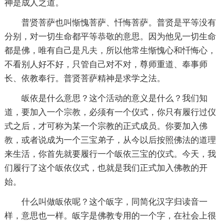
神是成人之道。
普贤菩萨也叫惭愧菩萨、忏悔菩萨。普贤是平等没有
分别，对一切生命都平等
恭敬
的意思。因为他见一切生命
都是佛，唯有自己是
凡夫
，所以他常生惭愧心和忏悔心，
不看别人好不好，只管自己对不对，尊师重道、奉事师
长、依教奉行。普贤菩萨精神是求学之法。
皈依是什么意思？这个活动的意义是什么？我们知
道，要加入一个
宗教
，必须有一个仪式，你只有履行过仪
式之后，才可称为某一个宗教的正式成员。你要加入
佛
教
，或者说成为一个三宝弟子，从今以后按照佛法的道理
来生活，你首先就要履行一个皈依三宝的仪式。今天，我
们履行了这个皈依仪式，也就是我们正式加入佛教的开
始。
什么叫做皈依呢？这个皈字，同简化汉字归读音一
样，意思也一样。皈字是佛教专用的一个字，在社会上很