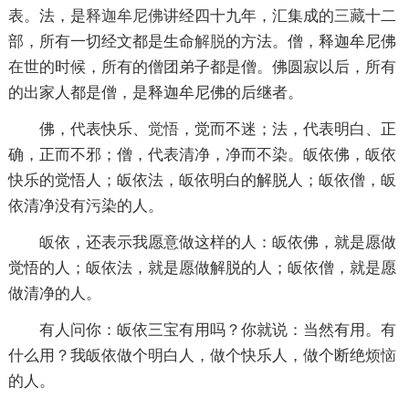
表。法，是
释迦牟尼佛
讲经四十九年，汇集成的
三藏
十二
部，所有一切经文都是生命
解脱
的方法。僧，释迦牟尼佛
在世的时候，所有的僧团弟子都是僧。佛圆寂以后，所有
的出家人都是僧，是释迦牟尼佛的后继者。
佛，代表快乐、
觉悟
，觉而不迷；法，代表明白、正
确，正而不邪；僧，代表清净，净而不染。皈依佛，皈依
快乐的觉悟人；皈依法，皈依明白的解脱人；皈依僧，皈
依清净没有污染的人。
皈依，还表示我愿意做这样的人：皈依佛，就是愿做
觉悟的人；皈依法，就是愿做解脱的人；皈依僧，就是愿
做清净的人。
有人问你：皈依三宝有用吗？你就说：当然有用。有
什么用？我皈依做个明白人，做个快乐人，做个断绝
烦恼
的人。