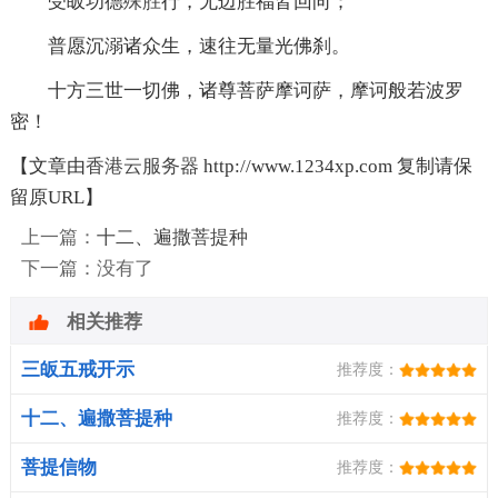
受皈功德
殊胜
行，无边胜福皆回向；
普愿沉溺诸众生，速往无量光佛刹。
十方三世一切佛，诸尊菩萨摩诃萨，摩诃般若波罗
密！
【文章由
香港云服务器
http://www.1234xp.com 复制请保
留原URL】
上一篇：
十二、遍撒菩提种
下一篇：没有了
相关推荐
三皈五戒开示
推荐度：
十二、遍撒菩提种
推荐度：
菩提信物
推荐度：