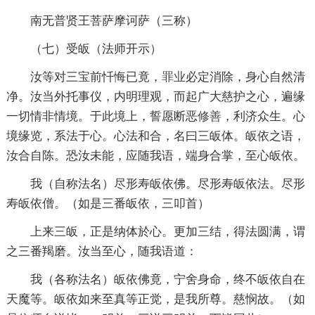
南无普贤王菩萨摩诃萨（三称）
（七）受皈（法师开示）
汝等对三宝前忏悔已竟，
罪业
必定消除，身心自然清
净。汝当外托事仪，内明理观，而起广大慈护之心，遍缘
一切情非情境。于此境上，誓愿断恶
修善
，利济众生。心
境缘览，系法于心。心法和合，名曰三皈体。皈依之语，
汝合自陈。恐汝未能，应随我语，端身合掌，至心皈依。
我（自称法名）尽形寿皈依佛。尽形寿皈依法。尽形
寿皈依僧。（如是三番皈依，三叩首）
上来三皈，正是纳体於心。更加三结，得法圆满，谓
之三番羯磨。汝当至心，随我语道：
我（各称法名）皈依佛竟，宁舍身命，终不皈依自在
天魔等。皈依如来至真等正觉，是我所尊。慈悯故。（如