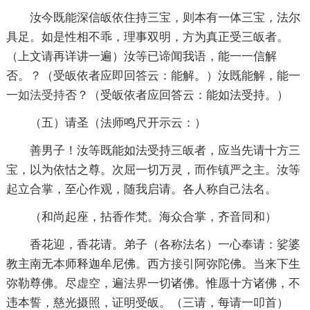
汝今既能深信皈依住持三宝，则本有一体三宝，法尔
具足。如是性相不乖，理事双明，方为真正受三皈者。
（上文请再详讲一遍）汝等已谛闻我语，能一一信解
否。？（受皈依者应即回答云：能解。）汝既能解，能一
一
如法
受持
否？（受皈依者应回答云：能如法受持。）
（五）请圣（法师鸣尺开示云：）
善男子！汝等既能如法受持三皈者，应当先请十方三
宝，以为依怙之尊。次屈一切万灵，而作镇严之主。汝等
起立合掌，至心作观，随我启请。各人称自己法名。
（和尚起座，拈香作梵。海众合掌，齐音同和）
香花迎，香花请。弟子（各称法名）一心奉请：娑婆
教主南无本师释迦牟尼佛。西方
接引
阿弥陀佛。当来下生
弥勒尊佛。尽
虚空
，遍
法界
一切诸佛。惟愿十方诸佛，不
违本誓，慈光摄照，证明受皈。（三请，每请一叩首）