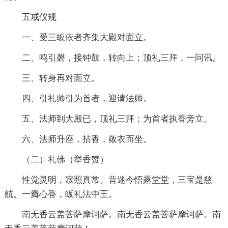
五戒仪规
一、受
三皈依
者齐集大殿对面立。
二、鸣引磬，接钟鼓，转向上；顶礼三拜，一问讯。
三、转身再对面立。
四、引礼师引为首者，迎请法师。
五、法师到大殿已，顶礼三拜；为首者执香旁立。
六、法师升座，拈香，敛衣而坐。
（二）
礼佛
（举香赞）
性觉灵明，寂照真常。昔迷今悟露堂堂，三宝是慈
航。一瓣心香，皈礼法中王。
南无香云盖菩萨
摩诃
萨。南无香云盖菩萨摩诃萨。南