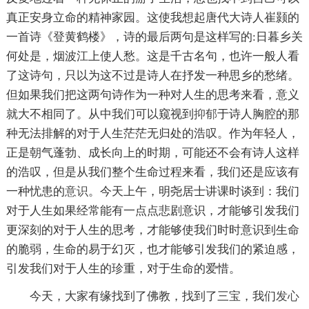
真正安身立命的精神家园。这使我想起唐代大诗人崔颢的
一首诗《登黄鹤楼》，诗的最后两句是这样写的:日暮乡关
何处是，烟波江上使人愁。这是千古名句，也许一般人看
了这诗句，只以为这不过是诗人在抒发一种思乡的愁绪。
但如果我们把这两句诗作为一种对人生的思考来看，意义
就大不相同了。从中我们可以窥视到
抑郁
于诗人胸腔的那
种无法排解的对于人生茫茫无归处的浩叹。作为年轻人，
正是朝气蓬勃、成长向上的时期，可能还不会有诗人这样
的浩叹，但是从我们整个生命过程来看，我们还是应该有
一种忧患的
意识
。今天上午，明尧居士讲课时谈到：我们
对于人生如果经常能有一点点悲剧意识，才能够引发我们
更深刻的对于人生的思考，才能够使我们时时意识到生命
的脆弱，生命的易于幻灭，也才能够引发我们的紧迫感，
引发我们对于人生的珍重，对于生命的爱惜。
今天，大家有缘找到了佛教，找到了三宝，我们
发心