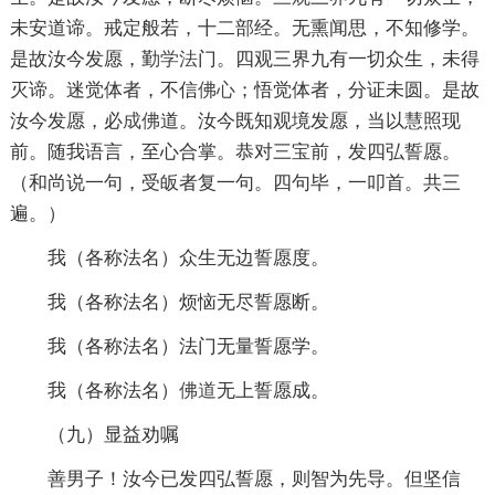
未安道谛。戒定般若，十二部经。无熏闻思，不知修学。
是故汝今发愿，勤
学法
门。四观三界九有一切众生，未得
灭谛。迷觉体者，不信
佛心
；悟觉体者，分证未圆。是故
汝今发愿，必
成佛
道。汝今既知观境发愿，当以慧照现
前。随我语言，至心合掌。恭对三宝前，发四弘誓愿。
（和尚说一句，受皈者复一句。四句毕，一叩首。共三
遍。）
我（各称法名）众生无边誓愿度。
我（各称法名）烦恼无尽誓愿断。
我（各称法名）法门无量誓愿学。
我（各称法名）
佛道
无上誓愿成。
（九）显益劝嘱
善男子！汝今已发四弘誓愿，则智为先导。但坚信