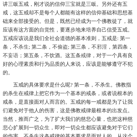
讲三皈五戒，刚才说的信仰三宝就是三皈。另外还有五
戒，这五戒却不是每个人都能有这样的信仰基础和思想基
础来全部接受的。但是，既然已经成为一个佛教徒了，就
应该有这方面的
自觉
性，要逐步地来培养自己信受五戒。
五戒应该说是我们全社会道德的基本准则，五戒是: 第一
条，不
杀生
; 第二条，不
偷盗
; 第三条，不
邪淫
，第四条，
不
妄语
；第五条，不饮酒。这五条
戒律
，对于一个具有良
好的心理素质和行为品质的人来说，应该是能够遵守不犯
的。
五戒的具体要求是什么呢? 第一条，不杀生。佛教指
的杀生在戒律上把它作为一个基本的戒条，或者说根本的
戒条，是直接面对人而言的。五戒的每一戒都是为了让我
们避免对于他人的伤害，这是佛教戒律最根本的出发点。
当然，推而广之，为了扩大我们的慈悲心量，也把这种慈
悲心扩展到一切
众生
，即对一切众生都应该避免对于它们
的伤害。不杀生这条戒律的基本要求是面对人的。从这个