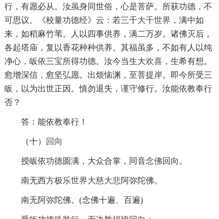
行，有愿必从。汝虽身同世俗，心是菩萨。所获功德，不
可思议。《校量功德经》云：若三千
大千世界
，满中如
来，如稻麻竹苇。人以四事供养，满二万岁。诸佛灭后，
各起塔庙，复以香花种种供养。其福虽多，不如有人以纯
净心，皈依三宝所得功德。汝今当生大
欢喜
，生希有想。
愈增深信，愈坚弘愿。出烦恼渊，至菩提岸。即今所受三
皈，以为出世正因。慎勿退失，谨守修行。汝能依教奉行
否？
答：能依教奉行！
（十）
回向
授皈依功德圆满，大众合掌，同音
念佛
回向。
南无西方
极乐世界
大慈大悲
阿弥陀佛。
南无阿弥陀佛。(念佛十遍、百遍)