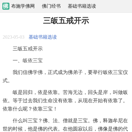
布施学佛网
佛门经书
基础书籍选读
三皈五戒开示
2023-05-03
基础书籍选读
三皈
五戒
开示
一、
皈依
三宝
我们信佛
学佛
，正式成为佛
弟子
，要举行皈依三宝仪
式。
皈是回归，依是依靠。
苦海
无边
，回头是岸，叫做皈
依。等于过去我们生命没有依靠，从现在开始有依靠了。
依靠什么呢？依靠三宝！
什么叫三宝？佛、法、僧就是三宝。佛，释迦牟尼在
世的时候，他是佛的代表。在他圆寂以后，佛像是佛的代