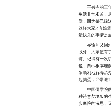
平兴寺的三年，
生活非常艰苦，
受，因为都已经
这样大家才能全
最快乐的事情是
界诠师父回到山
以外，大家便有
讲。记得有一次
也，自己根本理
够顺利地解释清
起捣蛋，经常遭
中国佛学院的七
种诗意梦境般的
步庭院的沉思，