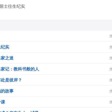
居士往生纪实
生纪实
出家之迷
出家记：教科书般的人
何处是彼岸？
施的故事
一课