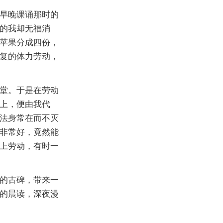
早晚
课诵
那时的
的我却无福消
苹果分成四份，
复的体力劳动，
堂。于是在劳动
上，便由我代
法身
常在而不灭
非常好，竟然能
上劳动，有时一
的古碑，带来一
的晨读，深夜漫