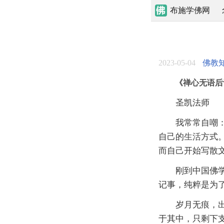
布施学佛网
2023-05-04
佛教
《禅心无语后
圣凯法师
我常常自嘲：
自己的
生活
方式
而自己开始写散
刚到中国佛学院
记事，纯粹是为
岁月无痕，出家
于其中，只剩下