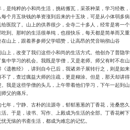
是纯粹的小和尚生活，挑砖搬瓦，采茶种菜，学习经教，
从每个月五块钱的单资涨到后来的十五块，可是从小体弱多病
送给医院了。山上的供养很少，全寺二十多人，经常是将一个
部吃到。那时的生活很单纯，也很快乐，每天都是简单而又重
坐在山上，跟着界参师父学唱赞，让高昂的
梵音
响彻山谷
上，改变了我们这些小和尚的生活方式。他创办了普隐学
了集中学习的机会。我既是学僧，又是老师。师父有时不在山
讲《遗教经》，讲到自今已后，我诸
弟子
展转行之，则是如来
解不了，查过癘益大师的注疏，更是糊涂。但是，那天却讲得
楚。我是这些学僧的头儿，上午带着他们学习，下午一起到山
到师父的痛斥。
年，宁静、古朴的法源寺，郁郁葱葱的丁香花，沧桑悠久
生活。于是，读书、写作、上殿成为生活的全部。丁香花树下
无忧无恼的书斋生活，都成为难忘的记忆。