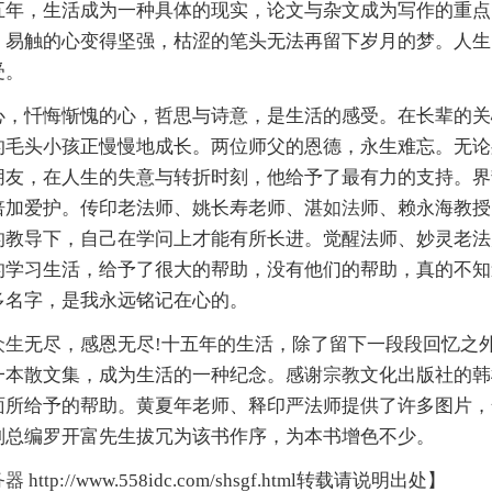
，生活成为一种具体的现实，论文与杂文成为写作的重点
，易触的心变得坚强，枯涩的笔头无法再留下岁月的梦。人生
受。
忏悔惭愧的心，哲思与诗意，是生活的感受。在长辈的关
的毛头小孩正慢慢地成长。两位师父的恩德，永生难忘。无论
朋友，在人生的失意与转折时刻，他给予了最有力的支持。界
倍加爱护。传印老法师、姚长寿老师、湛
如法
师、赖永海教授
的教导下，自己在学问上才能有所长进。觉醒法师、妙灵老法
的学习生活，给予了很大的帮助，没有他们的帮助，真的不知
多名字，是我永远铭记在心的。
众生
无尽，感恩无尽!十五年的生活，除了留下一段段回忆之
一本散文集，成为生活的一种纪念。感谢
宗教
文化出版社的韩
面所给予的帮助。黄夏年老师、释印严法师提供了许多图片，
副总编罗开富先生拔冗为该书作序，为本书增色不少。
务器
http://www.558idc.com/shsgf.html转载请说明出处】