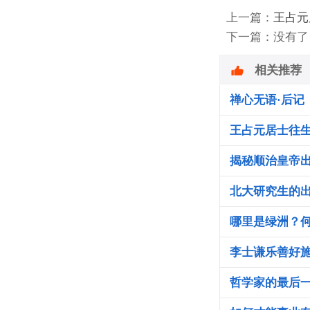
上一篇：
王占元
下一篇：没有了
相关推荐
禅心无语·后记
王占元居士往
揭秘顺治皇帝
北大研究生的
哪里是绿洲？
李士谦乐善好
哲学家的最后