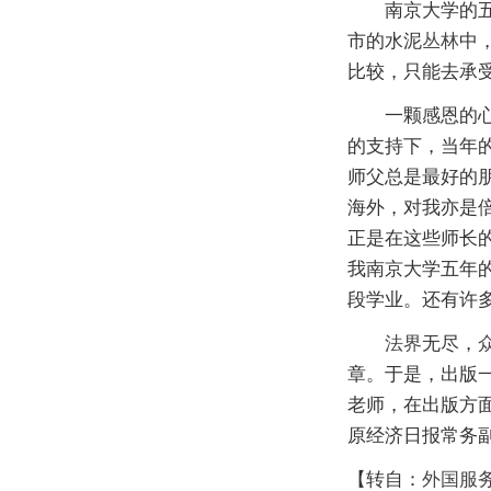
南京大学的五年
市的水泥
丛林
中
比较，只能去承
一颗感恩的心，
的支持下，当年
师父总是最好的
海外，对我亦是
正是在这些师长
我南京大学五年
段学业。还有许
法界
无尽，
章。于是，出版
老师，在出版方
原经济日报常务
【转自：
外国服